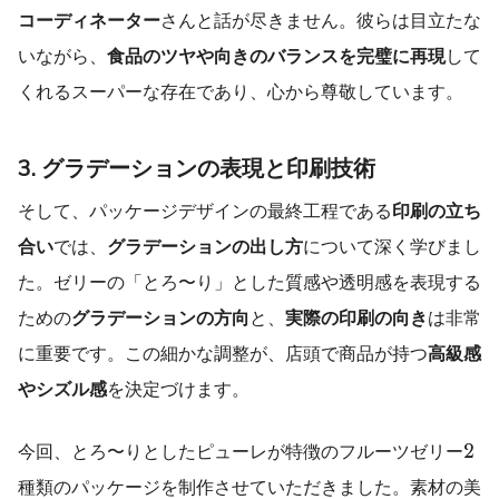
コーディネーター
さんと話が尽きません。彼らは目立たな
いながら、
食品のツヤや向きのバランスを完璧に再現
して
くれるスーパーな存在であり、心から尊敬しています。
3. グラデーションの表現と印刷技術
そして、パッケージデザインの最終工程である
印刷の立ち
合い
では、
グラデーションの出し方
について深く学びまし
た。ゼリーの「とろ〜り」とした質感や透明感を表現する
ための
グラデーションの方向
と、
実際の印刷の向き
は非常
に重要です。この細かな調整が、店頭で商品が持つ
高級感
やシズル感
を決定づけます。
今回、とろ〜りとしたピューレが特徴のフルーツゼリー2
種類のパッケージを制作させていただきました。素材の美