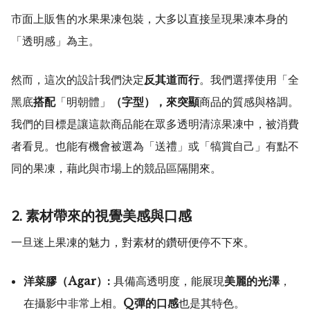
市面上販售的水果果凍包裝，大多以直接呈現果凍本身的
「透明感」為主。
然而，這次的設計我們決定
反其道而行
。我們選擇使用「全
黑底
搭配
「明朝體」
（字型），來突顯
商品的質感與格調。
我們的目標是讓這款商品能在眾多透明清涼果凍中，被消費
者看見。也能有機會被選為「送禮」或「犒賞自己」有點不
同的果凍，藉此與市場上的競品區隔開來。
2. 素材帶來的視覺美感與口感
一旦迷上果凍的魅力，對素材的鑽研便停不下來。
洋菜膠（Agar）:
具備高透明度，能展現
美麗的光澤
，
在攝影中非常上相。
Q彈的口感
也是其特色。