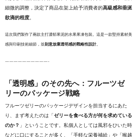
細微的調整，決定了商品在架上給予消費者的
高級感和垂涎
欲滴的程度
。
這次我們製作了兩款主打濃郁果泥的水果果凍包裝。這是一款堅持素材美
感與印刷技術細節，並
刻意放棄透明感的戰略性設計
。
——————————-
「透明感」のその先へ：フルーツゼ
リーのパッケージ戦略
フルーツゼリーのパッケージデザインを担当するにあた
り、まず考えたのは「
ゼリーを食べる方が何を求めている
のか？
」ということです。私個人としては風邪をひいた時
などに口にすることが多く、「手軽な栄養補給」や「喉越