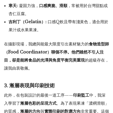
寒天:
凝固力強，
口感爽脆、滑順
，常被用於台灣甜點或
杏仁豆腐。
吉利丁（Gelatin）:
口感Q軟且帶有淺黃色，適合用於
果汁或水果果凍。
在攝影現場，我總與能最大限度引出素材魅力的
食物造型師
（Food Coordinator）聊個不停。他們雖然不引人注
目，卻是能將食品的光澤與角度平衡完美重現
的超級存在，
讓我由衷敬佩。
3. 漸層表現與印刷技術
此外，在包裝設計的最後一道工序——
印刷監工
中，我深
入學習了
漸層色彩的呈現方式
。為了表現果凍「濃稠滑順」
的質感，
漸層的方向
與
實際印刷的對應方向
非常重要。這個